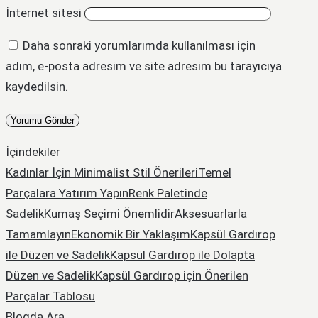
İnternet sitesi
Daha sonraki yorumlarımda kullanılması için
adım, e-posta adresim ve site adresim bu tarayıcıya
kaydedilsin.
İçindekiler
Kadınlar İçin Minimalist Stil Önerileri
Temel
Parçalara Yatırım Yapın
Renk Paletinde
Sadelik
Kumaş Seçimi Önemlidir
Aksesuarlarla
Tamamlayın
Ekonomik Bir Yaklaşım
Kapsül Gardırop
ile Düzen ve Sadelik
Kapsül Gardırop ile Dolapta
Düzen ve Sadelik
Kapsül Gardırop için Önerilen
Parçalar Tablosu
Blogda Ara