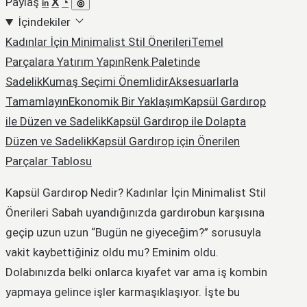
Paylaş
İçindekiler
Kadınlar İçin Minimalist Stil Önerileri
Temel
Parçalara Yatırım Yapın
Renk Paletinde
Sadelik
Kumaş Seçimi Önemlidir
Aksesuarlarla
Tamamlayın
Ekonomik Bir Yaklaşım
Kapsül Gardırop
ile Düzen ve Sadelik
Kapsül Gardırop ile Dolapta
Düzen ve Sadelik
Kapsül Gardırop için Önerilen
Parçalar Tablosu
Kapsül Gardırop Nedir? Kadınlar İçin Minimalist Stil
Önerileri Sabah uyandığınızda gardırobun karşısına
geçip uzun uzun “Bugün ne giyeceğim?” sorusuyla
vakit kaybettiğiniz oldu mu? Eminim oldu.
Dolabınızda belki onlarca kıyafet var ama iş kombin
yapmaya gelince işler karmaşıklaşıyor. İşte bu