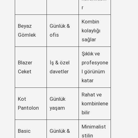
r
Kombin
Beyaz
Günlük &
kolaylığı
Gömlek
ofis
sağlar
Şıklık ve
Blazer
İş & özel
profesyone
Ceket
davetler
l görünüm
katar
Rahat ve
Kot
Günlük
kombinlene
Pantolon
yaşam
bilir
Minimalist
Basic
Günlük &
stilin