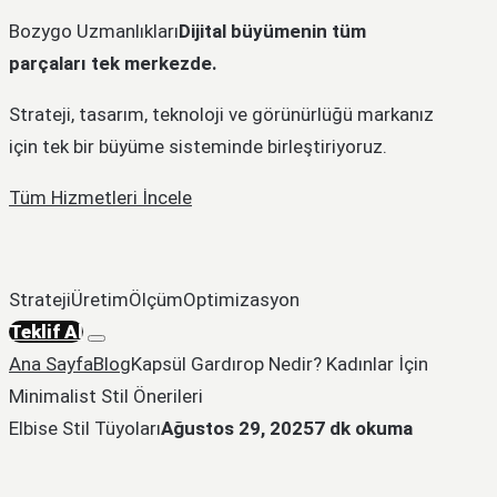
Bozygo Uzmanlıkları
Dijital büyümenin tüm
parçaları tek merkezde.
Strateji, tasarım, teknoloji ve görünürlüğü markanız
için tek bir büyüme sisteminde birleştiriyoruz.
Tüm Hizmetleri İncele
Strateji
Üretim
Ölçüm
Optimizasyon
Teklif Al
Ana Sayfa
Blog
Kapsül Gardırop Nedir? Kadınlar İçin
Minimalist Stil Önerileri
Elbise Stil Tüyoları
Ağustos 29, 2025
7 dk okuma